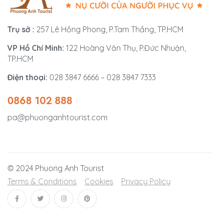
Trụ sở :
257 Lê Hồng Phong, P.Tam Thắng, TP.HCM
VP Hồ Chí Minh:
122 Hoàng Văn Thụ, P.Đức Nhuận,
TP.HCM
Điện thoại:
028 3847 6666 – 028 3847 7333
0868 102 888
pa@phuonganhtourist.com
© 2024 Phuong Anh Tourist
Terms & Conditions
Cookies
Privacy Policy