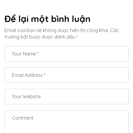
hội được đồng
hành trong
Để lại một bình luận
chuyến nghỉ
dưỡng tại Khu
Email của bạn sẽ không được hiển thị công khai.
Các
du lịch sinh thái
trường bắt buộc được đánh dấu
*
Đất Rồng –
Đinh Gia Trang