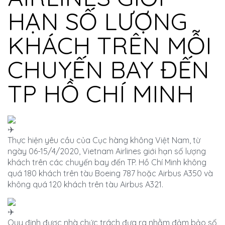
HẠN SỐ LƯỢNG
KHÁCH TRÊN MỖI
CHUYẾN BAY ĐẾN
TP HỒ CHÍ MINH
Thực hiện yêu cầu của Cục hàng không Việt Nam, từ
ngày 06-15/4/2020, Vietnam Airlines giới hạn số lượng
khách trên các chuyến bay đến TP. Hồ Chí Minh không
quá 180 khách trên tàu Boeing 787 hoặc Airbus A350 và
không quá 120 khách trên tàu Airbus A321.
Quy định được nhà chức trách đưa ra nhằm đảm bảo số