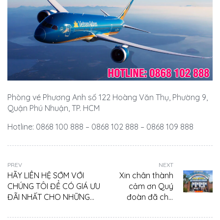
Phòng vé Phương Anh số 122 Hoàng Văn Thụ, Phường 9,
Quận Phú Nhuận, TP. HCM
Hotline: 0868 100 888 – 0868 102 888 – 0868 109 888
PREV
NEXT
HÃY LIÊN HỆ SỚM VỚI
Xin chân thành
CHÚNG TÔI ĐỂ CÓ GIÁ ƯU
cảm ơn Quý
ĐÃI NHẤT CHO NHỮNG
đoàn đã cho
CHUYẾN BAY TRONG
Phương Anh
THÁNG NÀY NHÉ!
Tourist có cơ