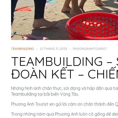
TEAMBUILDING
27 THÁNG 9, 2023
PHUONGANHTOURIST
TEAMBUILDING – 
ĐOÀN KẾT – CHI
Những hình ảnh chân thực, sôi động và hấp dẫn qua từ
Teambuilding tại bãi biển Vũng Tàu.
Phương Anh Tourist xin gửi lời cám ơn chân thành đến Q
Trong những năm qua Phương Anh luôn cô gắng để đem