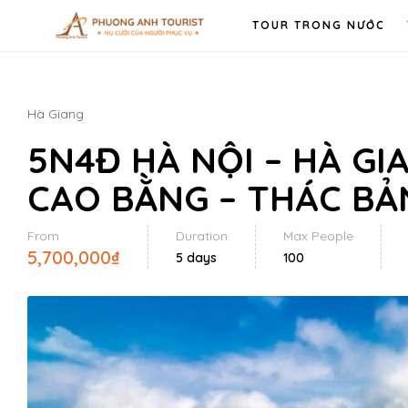
TOUR TRONG NƯỚC
Hà Giang
5N4Đ HÀ NỘI – HÀ GI
CAO BẰNG – THÁC BẢN
From
Duration
Max People
5,700,000
₫
5 days
100