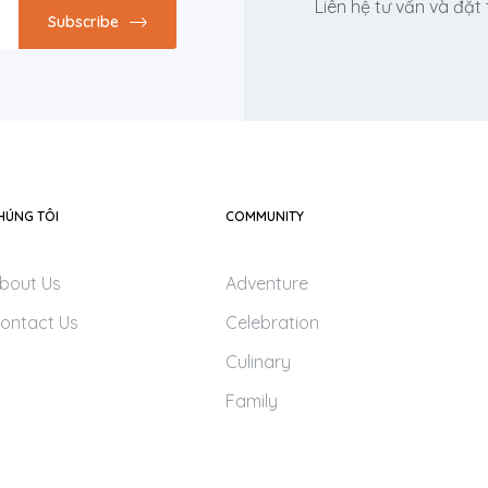
Liên hệ tư vấn và đặt
Subscribe
HÚNG TÔI
COMMUNITY
bout Us
Adventure
ontact Us
Celebration
Culinary
Family