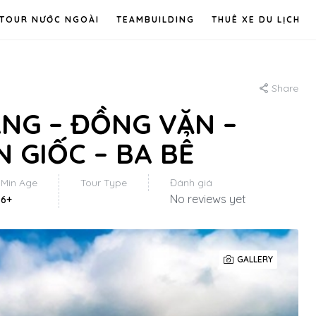
TOUR NƯỚC NGOÀI
TEAMBUILDING
THUÊ XE DU LỊCH
Share
ANG – ĐỒNG VĂN –
 GIỐC – BA BỂ
Min Age
Tour Type
Đánh giá
No reviews yet
6+
GALLERY