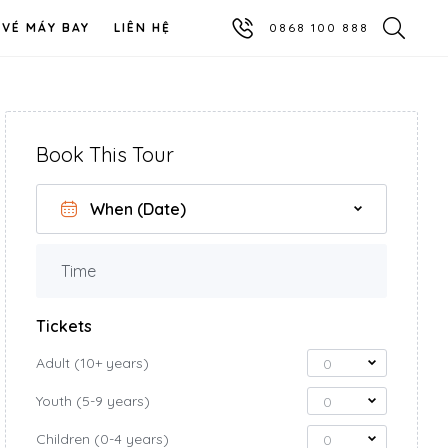
VÉ MÁY BAY
LIÊN HỆ
0868 100 888
Book This Tour
Time
Tickets
Adult (10+ years)
0
Youth (5-9 years)
0
Children (0-4 years)
0