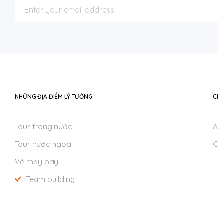
NHỮNG ĐỊA ĐIỂM LÝ TƯỞNG
C
Tour trong nước
A
Tour nước ngoài
C
Vé máy bay
Team building