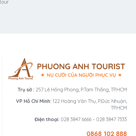
 tour
Trụ sở :
257 Lê Hồng Phong, P.Tam Thắng, TP.HCM
VP Hồ Chí Minh:
122 Hoàng Văn Thụ, P.Đức Nhuận,
TP.HCM
Điện thoại:
028 3847 6666 – 028 3847 7333
0868 102 888