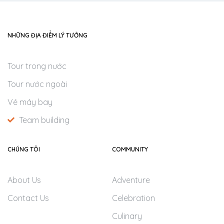
Cơm chiên cá mặn
Lẩu Hải Sản + Rau + Bún
Trái cây + trà đá + khăn lạnh
NHỮNG ĐỊA ĐIỂM LÝ TƯỞNG
Tour trong nước
Tour nước ngoài
Vé máy bay
Team building
CHÚNG TÔI
COMMUNITY
About Us
Adventure
Contact Us
Celebration
Culinary