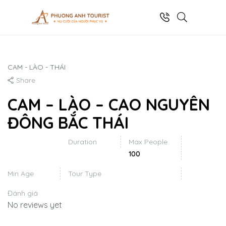
CAM - LÀO - THÁI
Share
CAM – LÀO – CAO NGUYÊN
ĐÔNG BẮC THÁI
Duration
Max People
100
Min Age
Tour Type
Đánh giá
No reviews yet