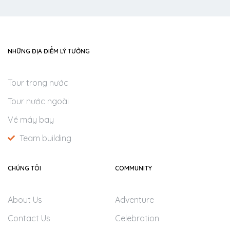
NHỮNG ĐỊA ĐIỂM LÝ TƯỞNG
Tour trong nước
Tour nước ngoài
Vé máy bay
Team building
CHÚNG TÔI
COMMUNITY
About Us
Adventure
Contact Us
Celebration