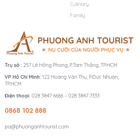
Culinary
Family
Trụ sở :
257 Lê Hồng Phong, P.Tam Thắng, TP.HCM
VP Hồ Chí Minh:
122 Hoàng Văn Thụ, P.Đức Nhuận,
TP.HCM
Điện thoại:
028 3847 6666 – 028 3847 7333
0868 102 888
pa@phuonganhtourist.com