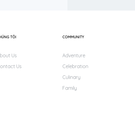
HÚNG TÔI
COMMUNITY
bout Us
Adventure
ontact Us
Celebration
Culinary
Family