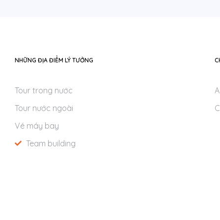
NHỮNG ĐỊA ĐIỂM LÝ TƯỞNG
C
Tour trong nước
A
Tour nước ngoài
C
Vé máy bay
Team building