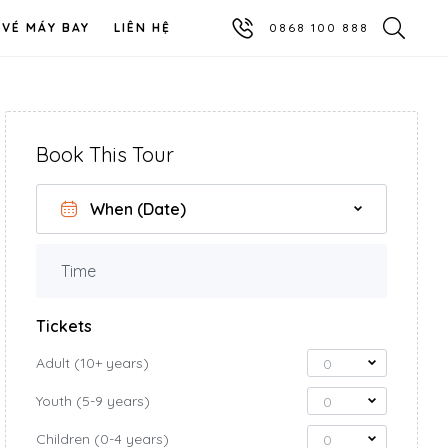
VÉ MÁY BAY
LIÊN HỆ
0868 100 888
Book This Tour
Time
Tickets
Adult (10+ years)
0
Youth (5-9 years)
0
Children (0-4 years)
0