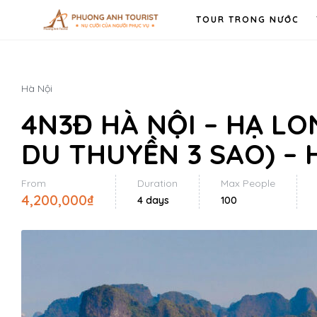
TOUR TRONG NƯỚC
Hà Nội
4N3Đ HÀ NỘI – HẠ L
DU THUYỀN 3 SAO) – 
From
Duration
Max People
4,200,000
₫
4 days
100