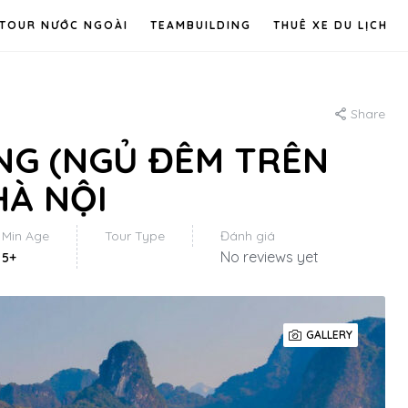
TOUR NƯỚC NGOÀI
TEAMBUILDING
THUÊ XE DU LỊCH
Share
ONG (NGỦ ĐÊM TRÊN
HÀ NỘI
Min Age
Tour Type
Đánh giá
No reviews yet
5+
GALLERY