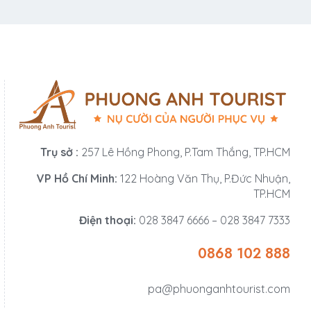
Trụ sở :
257 Lê Hồng Phong, P.Tam Thắng, TP.HCM
VP Hồ Chí Minh:
122 Hoàng Văn Thụ, P.Đức Nhuận,
TP.HCM
Điện thoại:
028 3847 6666 – 028 3847 7333
0868 102 888
pa@phuonganhtourist.com